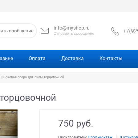
info@myshop.ru
+7(92
вить сообщение
Отправить сообщение
азине
Оплата
Доставка
Контакты
Боковая опора для пилы торцовочной
 торцовочной
Хит
750
 руб.
Производитель:
Проф-монтаж
0 отзыво